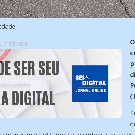
edade
O
ublicidade
e
p
d
P
(
E
d
s semanas marcadas por chuva intensa, os solos