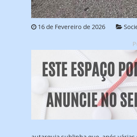
16 de Fevereiro de 2026
Soci
P
autarquia sublinha que, após vária