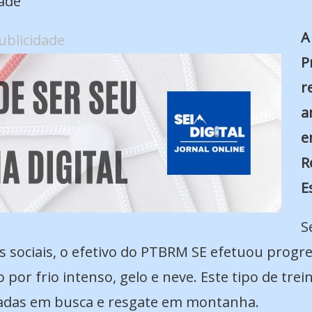
ade
A
ublicidade
P
r
a
e
R
E
S
s sociais, o efetivo do PTBRM SE efetuou progr
por frio intenso, gelo e neve. Este tipo de trei
izadas em busca e resgate em montanha.