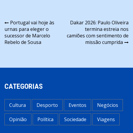
Navegação
Portugal vai hoje às
Dakar 2026: Paulo Oliveira
urnas para eleger o
termina estreia nos
de
sucessor de Marcelo
camiões com sentimento de
artigos
Rebelo de Sousa
missão cumprida
CATEGORIAS
Cultura
Desporto
Eventos
Negócios
Opinião
Política
Sociedade
Viagens