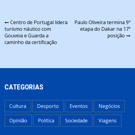
Navegação
Centro de Portugal lidera
Paulo Oliveira termina 9ª
turismo náutico com
etapa do Dakar na 17ª
de
Gouveia e Guarda a
posição
artigos
caminho da certificação
CATEGORIAS
Cultura
Desporto
Eventos
Negócios
Opinião
Política
Sociedade
Viagens