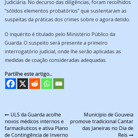
Judiciária. No decurso das diligências, foram recolhidos
“sólidos elementos probatórios” que sustentaram as
suspeitas
da práticas dos crimes
sobre o agora detido.
O inquérito é titulado pelo Ministério Público da
Guarda. O suspeito será presente a primeiro
interrogatório judicial, onde lhe serão aplicadas as
medidas de coação consideradas adequadas.
Partilhe este artigo...
Navegação
ULS da Guarda acolhe
Município de Gouveia
novos médicos internos e
promove tradicional Cantar
de
farmacêuticos e ativa Plano
das Janeiras no Dia de
artigos
de Contingência de Inverno
Reis