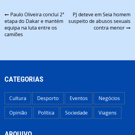
Navegação
Paulo Oliveira conclui 2ª
PJ deteve em Seia homem
etapa do Dakar e mantém
suspeito de abusos sexuais
de
equipa na luta entre os
contra menor
artigos
camiões
CATEGORIAS
Cultura
Desporto
Eventos
Negócios
Opinião
Política
Sociedade
Viagens
ARQUIVO