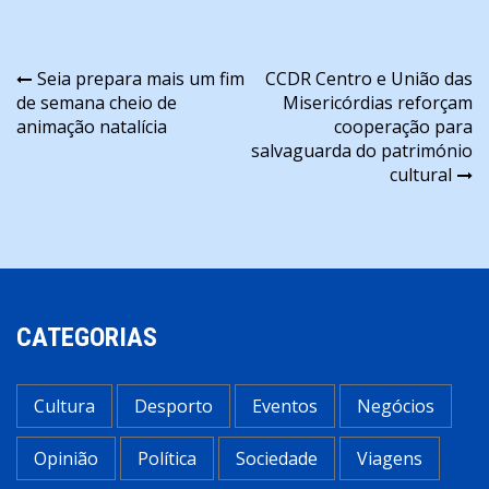
Navegação
Seia prepara mais um fim
CCDR Centro e União das
de semana cheio de
Misericórdias reforçam
de
animação natalícia
cooperação para
artigos
salvaguarda do património
cultural
CATEGORIAS
Cultura
Desporto
Eventos
Negócios
Opinião
Política
Sociedade
Viagens