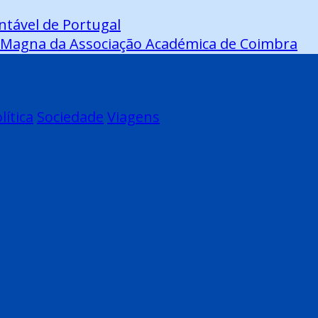
entável de Portugal
ia Magna da Associação Académica de Coimbra
lítica
Sociedade
Viagens