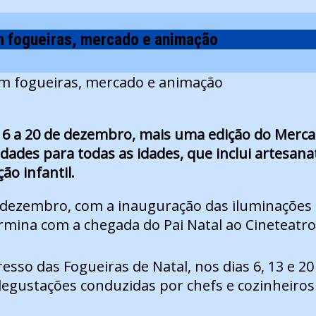
m fogueiras, mercado e animação
6 a 20 de dezembro, mais uma edição do Mercad
ades para todas as idades, que inclui artesan
ão infantil.
 dezembro, com a inauguração das iluminações d
ermina com a chegada do Pai Natal ao Cineteatro
sso das Fogueiras de Natal, nos dias 6, 13 e 2
 e degustações conduzidas por chefs e cozinhei