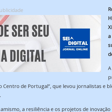
R
ublicidade
H
X
a
s
d
A
p
o Centro de Portugal”, que levou jornalistas e 
.
namismo, a resiliência e os projetos de inovação