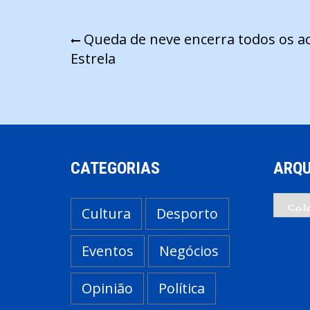
Navegação
Queda de neve encerra todos os ac
Estrela
de
artigos
CATEGORIAS
ARQU
Arqui
Cultura
Desporto
Eventos
Negócios
Opinião
Política