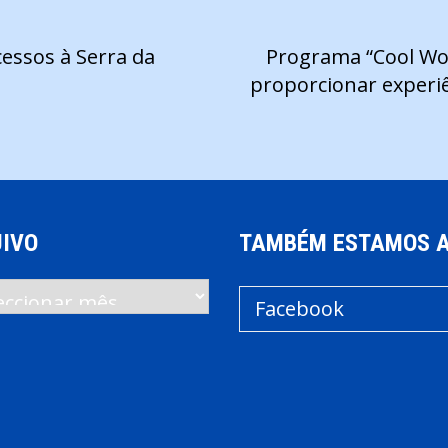
essos à Serra da
Programa “Cool Wor
proporcionar experiê
IVO
TAMBÉM ESTAMOS 
vo
Facebook