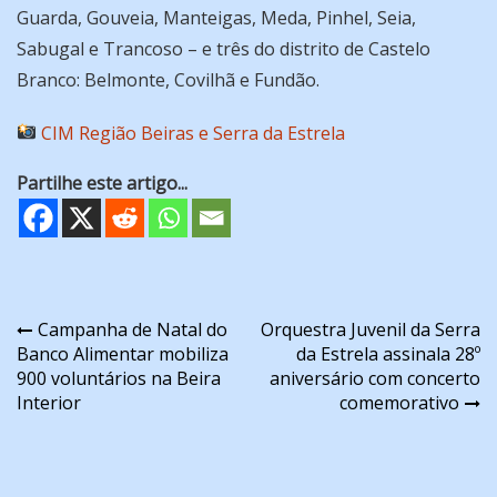
Guarda, Gouveia, Manteigas, Meda, Pinhel, Seia,
Sabugal e Trancoso – e três do distrito de Castelo
Branco: Belmonte, Covilhã e Fundão.
CIM Região Beiras e Serra da Estrela
Partilhe este artigo...
Navegação
Campanha de Natal do
Orquestra Juvenil da Serra
Banco Alimentar mobiliza
da Estrela assinala 28º
de
900 voluntários na Beira
aniversário com concerto
artigos
Interior
comemorativo