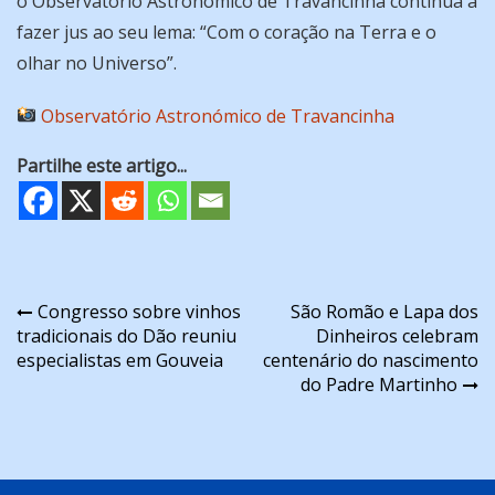
o Observatório Astronómico de Travancinha continua a
fazer jus ao seu lema: “Com o coração na Terra e o
olhar no Universo”.
Observatório Astronómico de Travancinha
Partilhe este artigo...
Navegação
Congresso sobre vinhos
São Romão e Lapa dos
tradicionais do Dão reuniu
Dinheiros celebram
de
especialistas em Gouveia
centenário do nascimento
artigos
do Padre Martinho