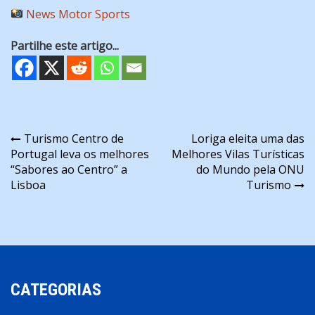
News Motor Sports
Partilhe este artigo...
Navegação
Turismo Centro de
Loriga eleita uma das
Portugal leva os melhores
Melhores Vilas Turísticas
de
“Sabores ao Centro” a
do Mundo pela ONU
artigos
Lisboa
Turismo
CATEGORIAS