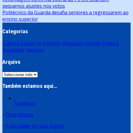
pequenos ajustes nos votos
de
Politécnico da Guarda desafia seniores a regressarem ao
artigos
ensino superior
Categorias
Cultura
Desporto
Eventos
Negócios
Opinião
Política
Sociedade
Viagens
Arquivo
Arquivo
Também estamos aqui…
Facebook
-
Ficha técnica
-
Publicidade no Seia Digital