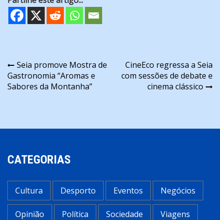
Navegação
Seia promove Mostra de
CineEco regressa a Seia
Gastronomia “Aromas e
com sessões de debate e
de
Sabores da Montanha”
cinema clássico
artigos
CATEGORIAS
Cultura
Desporto
Eventos
Negócios
Opinião
Política
Sociedade
Viagens