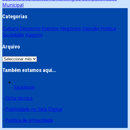
artigos
Municipal
Categorias
Cultura
Desporto
Eventos
Negócios
Opinião
Política
Sociedade
Viagens
Arquivo
Arquivo
Também estamos aqui…
Facebook
-
Ficha técnica
-
Publicidade no Seia Digital
-
Política de privacidade