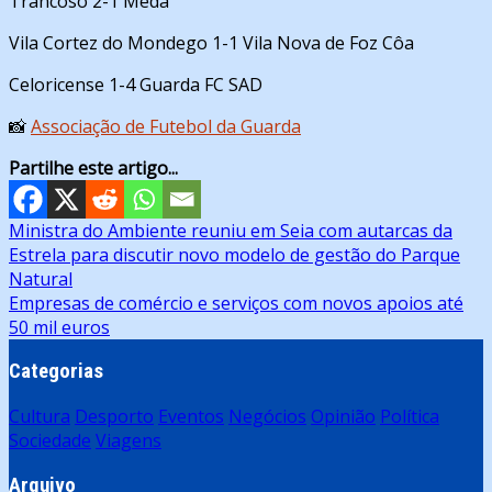
Trancoso 2-1 Mêda
Vila Cortez do Mondego 1-1 Vila Nova de Foz Côa
Celoricense 1-4 Guarda FC SAD
📸
Associação de Futebol da Guarda
Partilhe este artigo...
Navegação
Ministra do Ambiente reuniu em Seia com autarcas da
Estrela para discutir novo modelo de gestão do Parque
de
Natural
artigos
Empresas de comércio e serviços com novos apoios até
50 mil euros
Categorias
Cultura
Desporto
Eventos
Negócios
Opinião
Política
Sociedade
Viagens
Arquivo