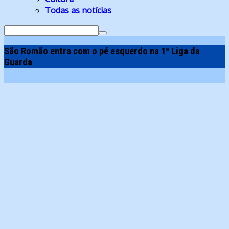
Todas as notícias
Search
for:
São Romão entra com o pé esquerdo na 1ª Liga da
Guarda