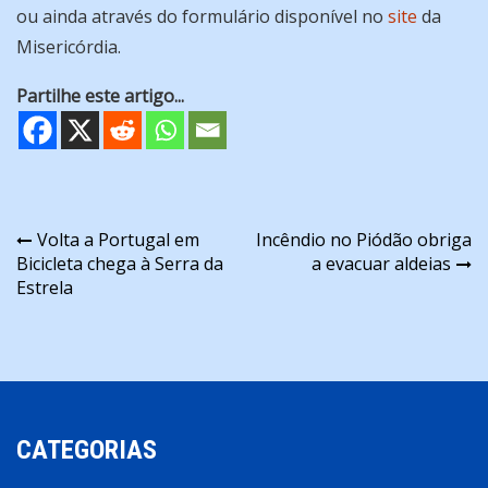
ou ainda através do formulário disponível no
site
da
Misericórdia.
Partilhe este artigo...
Navegação
Volta a Portugal em
Incêndio no Piódão obriga
Bicicleta chega à Serra da
a evacuar aldeias
de
Estrela
artigos
CATEGORIAS