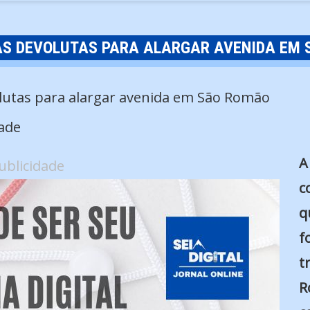
S DEVOLUTAS PARA ALARGAR AVENIDA EM 
ade
A
ublicidade
c
q
f
t
R