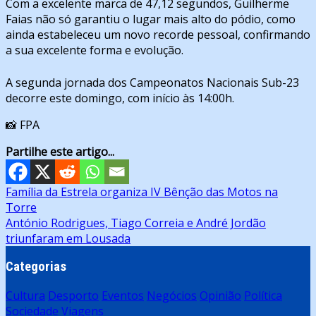
Com a excelente marca de 47,12 segundos, Guilherme
Faias não só garantiu o lugar mais alto do pódio, como
ainda estabeleceu um novo recorde pessoal, confirmando
a sua excelente forma e evolução.
A segunda jornada dos Campeonatos Nacionais Sub-23
decorre este domingo, com início às 14:00h.
📸
FPA
Partilhe este artigo...
Navegação
Família da Estrela organiza IV Bênção das Motos na
Torre
de
António Rodrigues, Tiago Correia e André Jordão
artigos
triunfaram em Lousada
Categorias
Cultura
Desporto
Eventos
Negócios
Opinião
Política
Sociedade
Viagens