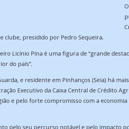
O
p
C
e clube, presidido por Pedro Sequeira.
eiro Licínio Pina é uma figura de “grande desta
or do país”.
arda, e residente em Pinhanços (Seia) há mais d
ração Executivo da Caixa Central de Crédito Ag
ião e pelo forte compromisso com a economia so
 pelo seu percurso notável e pelo impacto po