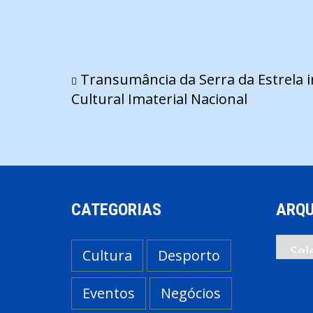
Navegação
Transumância da Serra da Estrela i
Cultural Imaterial Nacional
de
artigos
CATEGORIAS
ARQU
Arqui
Cultura
Desporto
Eventos
Negócios