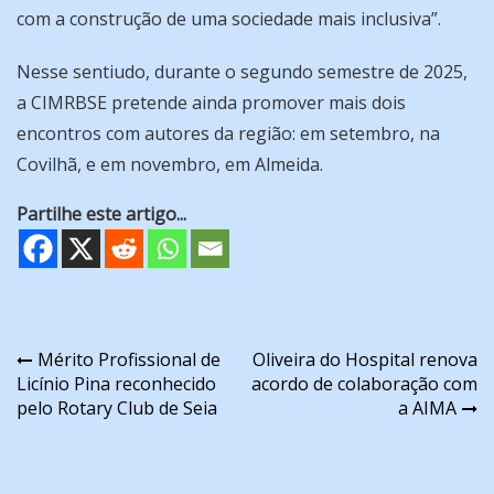
com a construção de uma sociedade mais inclusiva”.
Nesse sentiudo, durante o segundo semestre de 2025,
a CIMRBSE pretende ainda promover mais dois
encontros com autores da região: em setembro, na
Covilhã, e em novembro, em Almeida.
Partilhe este artigo...
Navegação
Mérito Profissional de
Oliveira do Hospital renova
Licínio Pina reconhecido
acordo de colaboração com
de
pelo Rotary Club de Seia
a AIMA
artigos