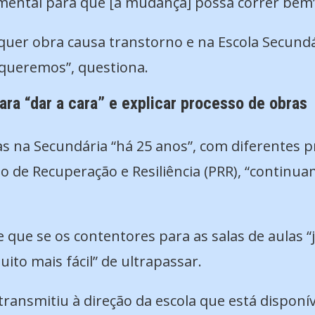
mental para que [a mudança] possa correr bem” 
quer obra causa transtorno e na Escola Secundár
queremos”, questiona.
ra “dar a cara” e explicar processo de obras
as na Secundária “há 25 anos”, com diferentes
o de Recuperação e Resiliência (PRR), “continuam
 que se os contentores para as salas de aulas 
ito mais fácil” de ultrapassar.
ransmitiu à direção da escola que está disponív