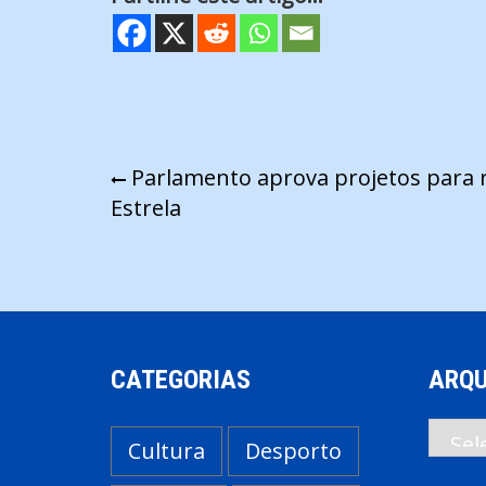
Navegação
Parlamento aprova projetos para r
Estrela
de
artigos
CATEGORIAS
ARQU
Arqui
Cultura
Desporto