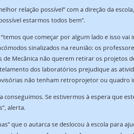
melhor relação possível” com a direção da escol
mpossível estarmos todos bem”.
o “temos que começar por algum lado e isso vai
incómodos sinalizados na reunião: os professor
 de Mecânica não querem retirar os projetos de
amento dos laboratórios prejudique as ativida
visórias não tenham retroprojetor ou quadro in
ca conseguimos. Se estivermos à espera que e
, alerta.
rnas” que o autarca se deslocou à escola para aj