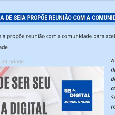
A DE SEIA PROPÕE REUNIÃO COM A COMUNI
ade
A
ublicidade
d
d
c
S
r