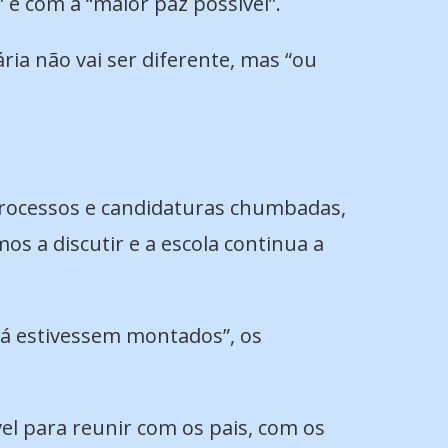
e com a “maior paz possível”.
ia não vai ser diferente, mas “ou
 processos e candidaturas chumbadas,
os a discutir e a escola continua a
“já estivessem montados”, os
el para reunir com os pais, com os