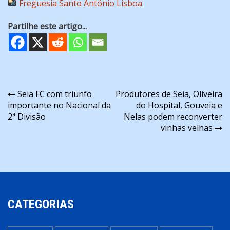
Freguesia Santo António Lisboa
Partilhe este artigo...
Navegação
Seia FC com triunfo
Produtores de Seia, Oliveira
importante no Nacional da
do Hospital, Gouveia e
de
2ª Divisão
Nelas podem reconverter
artigos
vinhas velhas
CATEGORIAS