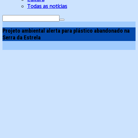
Todas as notícias
Search
for:
Projeto ambiental alerta para plástico abandonado na
Serra da Estrela