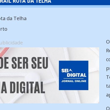
RAIL ROTA DA TELHA
rto
O
ublicidade
R
c
p
T
t
a
O