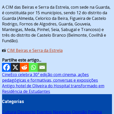
A CIM das Beiras e Serra da Estrela, com sede na Guarda,
é constituída por 15 municípios, sendo 12 do distrito da
Guarda (Almeida, Celorico da Beira, Figueira de Castelo
Rodrigo, Fornos de Algodres, Guarda, Gouveia,
Manteigas, Meda, Pinhel, Seia, Sabugal e Trancoso) e
três do distrito de Castelo Branco (Belmonte, Covilhã e
Fundão).
📸
CIM Beiras e Serra da Estrela
Partilhe este artigo...
Navegação
CineEco celebra 30ª edição com cinema, ações
pedagógicas e formativas, conversas e exposições
de
Antigo hotel de Oliveira do Hospital transformado em
artigos
Residência de Estudantes
Categorias
Cultura
Desporto
Eventos
Negócios
Opinião
Política