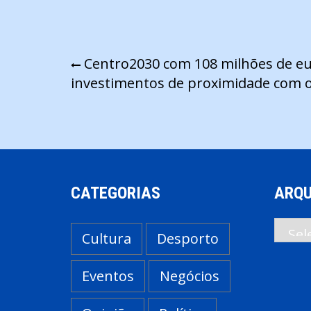
Navegação
Centro2030 com 108 milhões de eu
investimentos de proximidade com o
de
artigos
CATEGORIAS
ARQU
Arqui
Cultura
Desporto
Eventos
Negócios