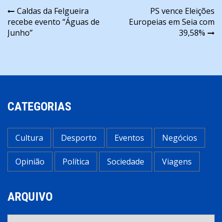
Navegação
Caldas da Felgueira
PS vence Eleições
recebe evento “Águas de
Europeias em Seia com
de
Junho”
39,58%
artigos
CATEGORIAS
Cultura
Desporto
Eventos
Negócios
Opinião
Política
Sociedade
Viagens
ARQUIVO
Arquivo