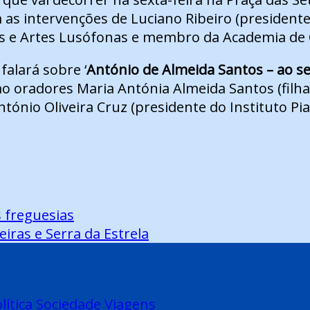
m as intervenções de Luciano Ribeiro (president
 e Artes Lusófonas e membro da Academia de C
falará sobre ‘
António de Almeida Santos – ao se
mo oradores Maria Antónia Almeida Santos (fil
tónio Oliveira Cruz (presidente do Instituto Pia
s freguesias
iras e Serra da Estrela
lítica
Sociedade
Viagens