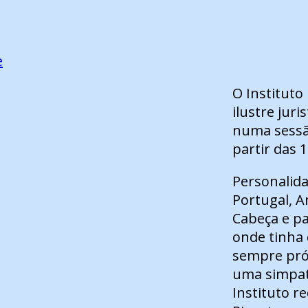
e
O Instituto
ilustre juri
numa sessão
partir das 
Personalida
Portugal, A
Cabeça e pa
onde tinha 
sempre próx
uma simpati
Instituto r