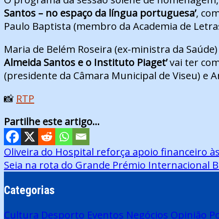
Santos – no espaço da língua portuguesa’
, co
Paulo Baptista (membro da Academia de Letras
Maria de Belém Roseira (ex-ministra da Saúde) 
Almeida Santos e o Instituto Piaget’
vai ter co
(presidente da Câmara Municipal de Viseu) e An
📸
RTP
Partilhe este artigo...
Navegação
Oliveira do Hospital reforça apoio financeiro à
Seia na rota do Grande Prémio Internacional Be
de
artigos
Categorias
Cultura
Desporto
Eventos
Negócios
Opinião
Po