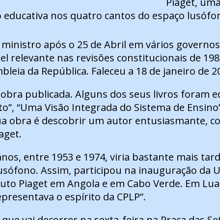
Piaget, uma
o educativa nos quatro cantos do espaço lusófo
ministro após o 25 de Abril em vários governos
 relevante nas revisões constitucionais de 198
eia da República. Faleceu a 18 de janeiro de 20
ra publicada. Alguns dos seus livros foram edit
”, “Uma Visão Integrada do Sistema de Ensino” 
sua obra é descobrir um autor entusiasmante, c
aget.
os, entre 1953 e 1974, viria bastante mais tar
lusófono. Assim, participou na inauguração da U
tuto Piaget em Angola e em Cabo Verde. Em Lua
epresentava o espírito da CPLP”.
 vai decorrer na sexta-feira na Praça das Sete 