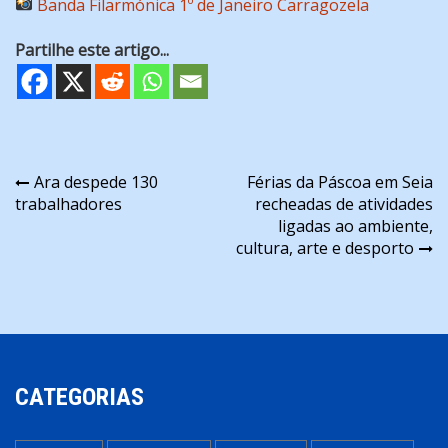
Banda Filarmónica 1º de Janeiro Carragozela
Partilhe este artigo...
Navegação
Ara despede 130
Férias da Páscoa em Seia
trabalhadores
recheadas de atividades
de
ligadas ao ambiente,
artigos
cultura, arte e desporto
CATEGORIAS