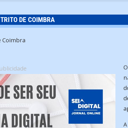
STRITO DE COIMBRA
O
ublicidade
n
d
d
a
A