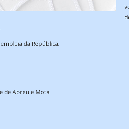
v
d
.
embleia da República.
ce de Abreu e Mota