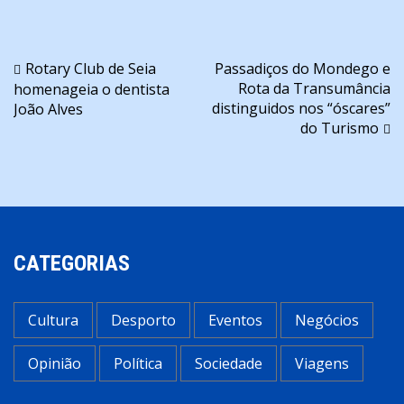
Navegação
Rotary Club de Seia
Passadiços do Mondego e
Rota da Transumância
homenageia o dentista
de
distinguidos nos “óscares”
João Alves
artigos
do Turismo
CATEGORIAS
Cultura
Desporto
Eventos
Negócios
Opinião
Política
Sociedade
Viagens