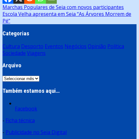
Navegação
Marchas Populares de Seia com novos participantes
Escola Velha apresenta em Seia “As Árvores Morrem de
de
Pé”
artigos
Categorias
Cultura
Desporto
Eventos
Negócios
Opinião
Política
Sociedade
Viagens
Arquivo
Arquivo
Também estamos aqui…
Facebook
-
Ficha técnica
-
Publicidade no Seia Digital