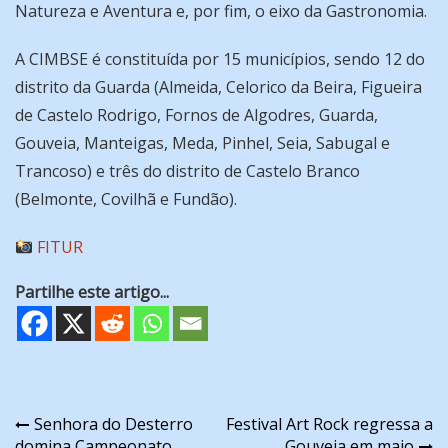
Natureza e Aventura e, por fim, o eixo da Gastronomia.
A CIMBSE é constituída por 15 municípios, sendo 12 do
distrito da Guarda (Almeida, Celorico da Beira, Figueira
de Castelo Rodrigo, Fornos de Algodres, Guarda,
Gouveia, Manteigas, Meda, Pinhel, Seia, Sabugal e
Trancoso) e três do distrito de Castelo Branco
(Belmonte, Covilhã e Fundão).
FITUR
Partilhe este artigo...
Navegação
Senhora do Desterro
Festival Art Rock regressa a
domina Campeonato
Gouveia em maio