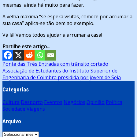
mesmas, ainda há muito para fazer.
A velha máxima “se espera visitas, comece por arrumar a
sua casa” aplica-se tão bem ao exemplo.
Vá lá! Vamos todos ajudar a arrumar a casa!
Partilhe este artigo...
Navegação
Ponte das Três Entradas com trânsito cortado
Associação de Estudantes do Instituto Superior de
de
Engenharia de Coimbra presidida por jovem de Seia
artigos
Categorias
Cultura
Desporto
Eventos
Negócios
Opinião
Política
Sociedade
Viagens
Arquivo
Arquivo