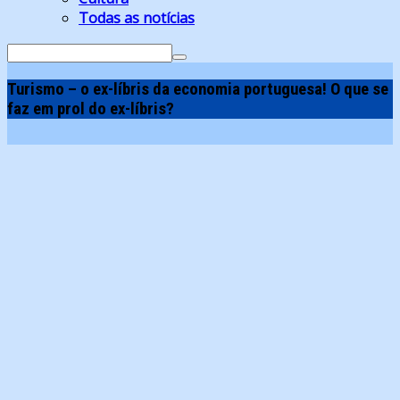
Todas as notícias
Search
for:
Turismo – o ex-líbris da economia portuguesa! O que se
faz em prol do ex-líbris?