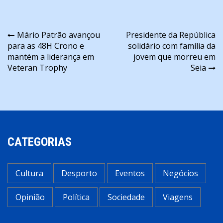
Navegação
Mário Patrão avançou
Presidente da República
para as 48H Crono e
solidário com família da
de
mantém a liderança em
jovem que morreu em
artigos
Veteran Trophy
Seia
CATEGORIAS
Cultura
Desporto
Eventos
Negócios
Opinião
Política
Sociedade
Viagens