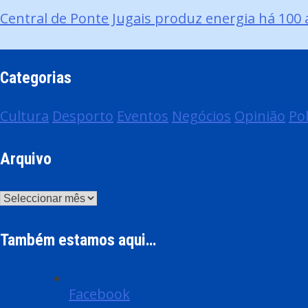
Central de Ponte Jugais produz energia há 100 
Navegação
de
Categorias
artigos
Cultura
Desporto
Eventos
Negócios
Opinião
Pol
Arquivo
Arquivo
Também estamos aqui…
Facebook