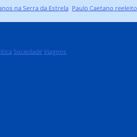
anos na Serra da Estrela
Paulo Caetano reeleito
ítica
Sociedade
Viagens