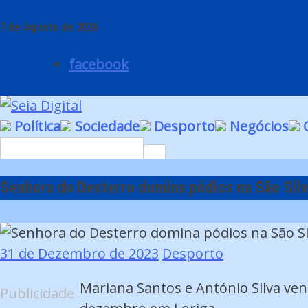
Skip
7 de Agosto de 2026
to
content
facebook
Política
Sociedade
Desporto
Negócios
O
Search
for:
Senhora do Desterro domina pódios na São Silv
31 de Dezembro de 2023
Desporto
Mariana Santos e António Silva venc
Publicidade