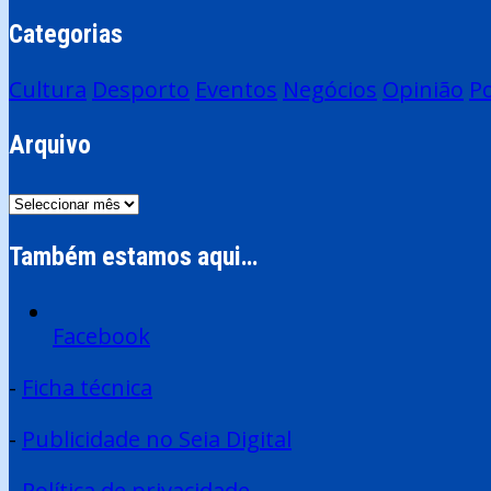
artigos
Categorias
Cultura
Desporto
Eventos
Negócios
Opinião
Po
Arquivo
Arquivo
Também estamos aqui…
Facebook
-
Ficha técnica
-
Publicidade no Seia Digital
-
Política de privacidade