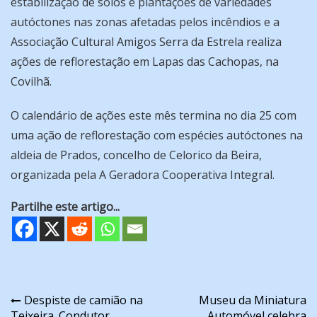
estabilização de solos e plantações de variedades
autóctones nas zonas afetadas pelos incêndios e a
Associação Cultural Amigos Serra da Estrela realiza
ações de reflorestação em Lapas das Cachopas, na
Covilhã.
O calendário de ações este mês termina no dia 25 com
uma ação de reflorestação com espécies autóctones na
aldeia de Prados, concelho de Celorico da Beira,
organizada pela A Geradora Cooperativa Integral.
Partilhe este artigo...
Navegação
Despiste de camião na
Museu da Miniatura
Teixeira. Condutor
Automóvel celebra