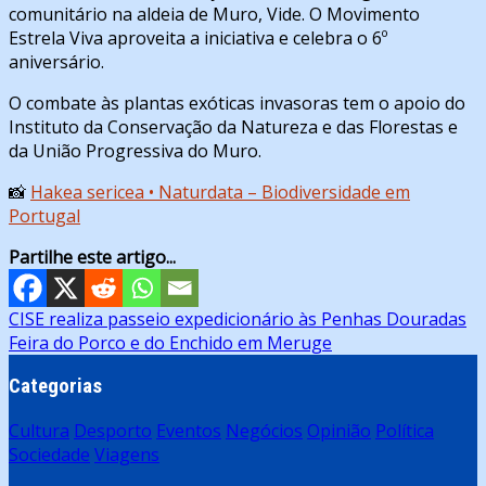
comunitário na aldeia de Muro, Vide. O Movimento
Estrela Viva aproveita a iniciativa e celebra o 6º
aniversário.
O combate às plantas exóticas invasoras tem o apoio do
Instituto da Conservação da Natureza e das Florestas e
da União Progressiva do Muro.
📸
Hakea sericea • Naturdata – Biodiversidade em
Portugal
Partilhe este artigo...
Navegação
CISE realiza passeio expedicionário às Penhas Douradas
Feira do Porco e do Enchido em Meruge
de
artigos
Categorias
Cultura
Desporto
Eventos
Negócios
Opinião
Política
Sociedade
Viagens