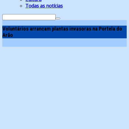
Todas as notícias
Search
for:
Voluntários arrancam plantas invasoras na Portela do
Arão