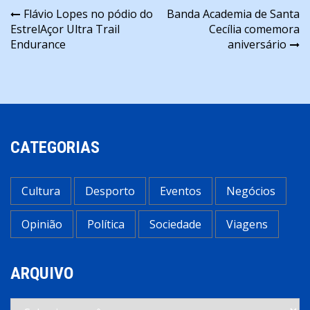
Navegação
Flávio Lopes no pódio do
Banda Academia de Santa
EstrelAçor Ultra Trail
Cecília comemora
de
Endurance
aniversário
artigos
CATEGORIAS
Cultura
Desporto
Eventos
Negócios
Opinião
Política
Sociedade
Viagens
ARQUIVO
Arquivo