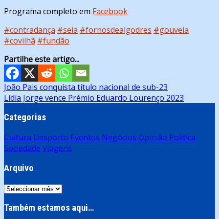
Programa completo em
Facebook
#contradança
#seia
#fornosdealgodres
#gouveia
#covilhã
#fundão
Partilhe este artigo...
Navegação
João Pais conquista título nacional de sub-23
Lídia Jorge vence Prémio Eduardo Lourenço 2023
de
artigos
Categorias
Cultura
Desporto
Eventos
Negócios
Opinião
Política
Sociedade
Viagens
Arquivo
Arquivo
Também estamos aqui…