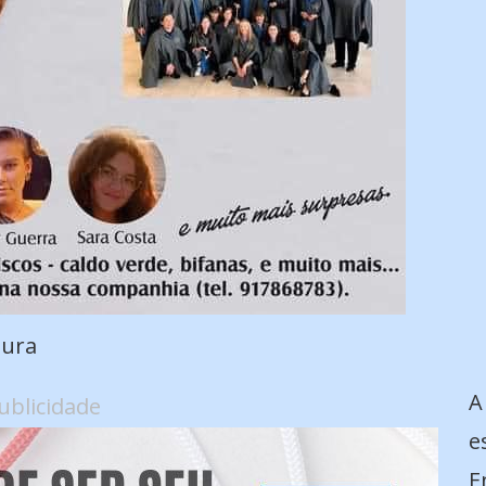
tura
A
ublicidade
e
E