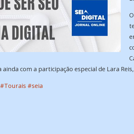
O
t
e
c
C
 ainda com a participação especial de Lara Reis
#Tourais
#seia