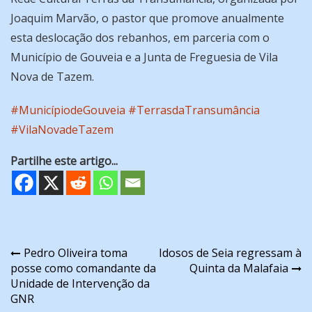
Joaquim Marvão, o pastor que promove anualmente
esta deslocação dos rebanhos, em parceria com o
Município de Gouveia e a Junta de Freguesia de Vila
Nova de Tazem.
#MunicípiodeGouveia
#TerrasdaTransumância
#VilaNovadeTazem
Partilhe este artigo...
Navegação
Pedro Oliveira toma
Idosos de Seia regressam à
posse como comandante da
Quinta da Malafaia
de
Unidade de Intervenção da
artigos
GNR