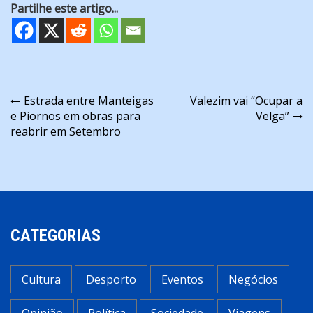
Partilhe este artigo...
Navegação
Estrada entre Manteigas
Valezim vai “Ocupar a
e Piornos em obras para
Velga”
de
reabrir em Setembro
artigos
CATEGORIAS
Cultura
Desporto
Eventos
Negócios
Opinião
Política
Sociedade
Viagens