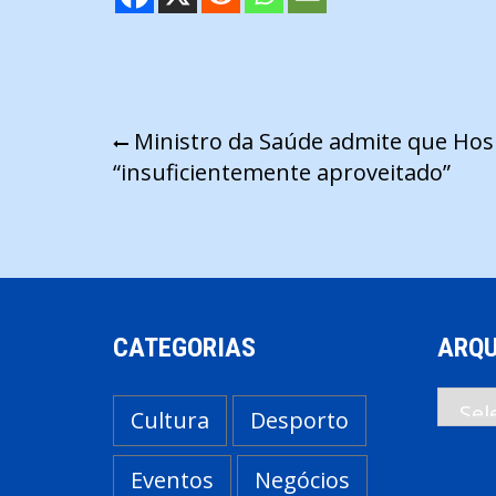
Navegação
Ministro da Saúde admite que Hosp
“insuficientemente aproveitado”
de
artigos
CATEGORIAS
ARQU
Arqui
Cultura
Desporto
Eventos
Negócios