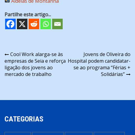
Aldeias de Montanha
Partilhe este artigo...
Navegação
Cool Work alarga-se às
Jovens de Oliveira do
empresas de Seia e reforça
Hospital podem candidatar-
de
ligação dos jovens ao
se ao programa “Férias +
artigos
mercado de trabalho
Solidárias”
CATEGORIAS