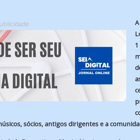
A
ublicidade
L
1
m
d
a
c
p
c
úsicos, sócios, antigos dirigentes e a comunida