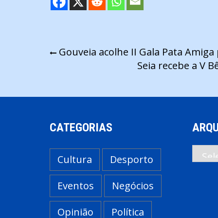
Navegação
Gouveia acolhe II Gala Pata Amiga
Seia recebe a V B
de
artigos
CATEGORIAS
ARQU
Arqui
Cultura
Desporto
Eventos
Negócios
Opinião
Política