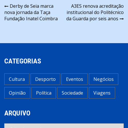
Navegação
Derby de Seia marca
A3ES renova acreditação
nova jornada da Taça
institucional do Politécnico
de
Fundação Inatel Coimbra
da Guarda por seis anos
artigos
CATEGORIAS
Cultura
Desporto
Eventos
Negócios
Opinião
Política
Sociedade
Viagens
ARQUIVO
Arquivo