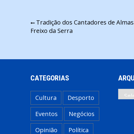
Navegação
Tradição dos Cantadores de Alma
Freixo da Serra
de
artigos
CATEGORIAS
ARQU
Arqui
Cultura
Desporto
Eventos
Negócios
Opinião
Política