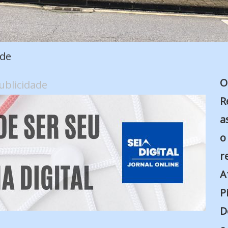
ade
O
ublicidade
R
a
o
r
A
P
D